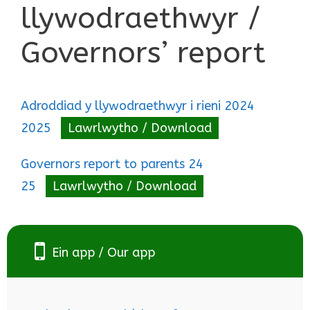
llywodraethwyr /
Governors’ report
Adroddiad y llywodraethwyr i rieni 2024
2025
Lawrlwytho / Download
Governors report to parents 24
25
Lawrlwytho / Download
Ein app / Our app