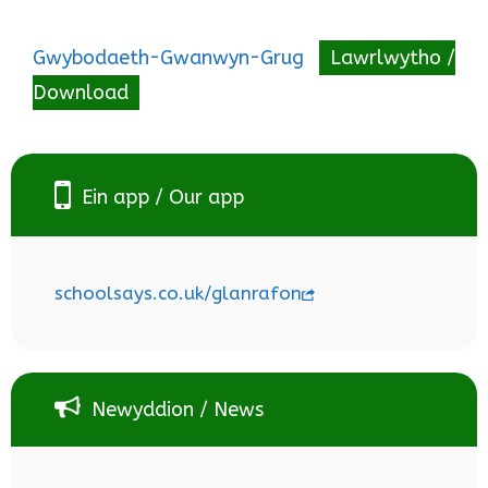
Gwybodaeth-Gwanwyn-Grug
Lawrlwytho /
Download
Ein app / Our app
schoolsays.co.uk/glanrafon
Newyddion / News