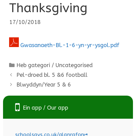
Thanksgiving
17/10/2018
Gwasanaeth-Bl.-1-6-yn-yr-ysgol.pdf
Categories
Heb gategori / Uncategorised
Pel-droed bl. 5 &6 football
Blwyddyn/Year 5 & 6
Ein app / Our app
schoolsays.co.uk/glanrafon