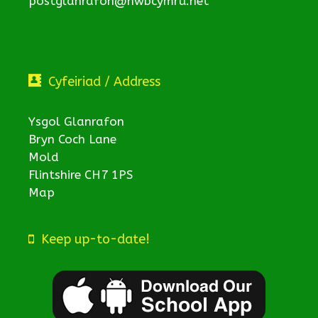
postglanrafon@hwbcymru.net
Cyfeiriad / Address
Ysgol Glanrafon
Bryn Coch Lane
Mold
Flintshire CH7 1PS
Map
Keep up-to-date!