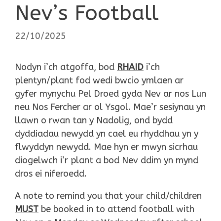
Nev’s Football
22/10/2025
Nodyn i’ch atgoffa, bod
RHAID
i’ch
plentyn/plant fod wedi bwcio ymlaen ar
gyfer mynychu Pel Droed gyda Nev ar nos Lun
neu Nos Fercher ar ol Ysgol. Mae’r sesiynau yn
llawn o rwan tan y Nadolig, ond bydd
dyddiadau newydd yn cael eu rhyddhau yn y
flwyddyn newydd. Mae hyn er mwyn sicrhau
diogelwch i’r plant a bod Nev ddim yn mynd
dros ei niferoedd.
A note to remind you that your child/children
MUST
be booked in to attend football with