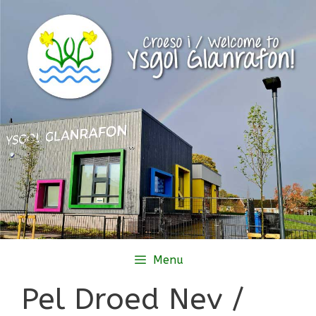
Skip
to
content
Menu
Pel Droed Nev /