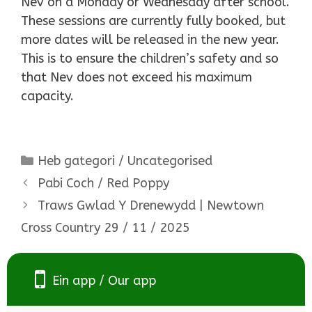
Nev on a Monday or Wednesday after school.
These sessions are currently fully booked, but
more dates will be released in the new year.
This is to ensure the children’s safety and so
that Nev does not exceed his maximum
capacity.
Categories
Heb gategori / Uncategorised
Pabi Coch / Red Poppy
Traws Gwlad Y Drenewydd | Newtown
Cross Country 29 / 11 / 2025
Ein app / Our app