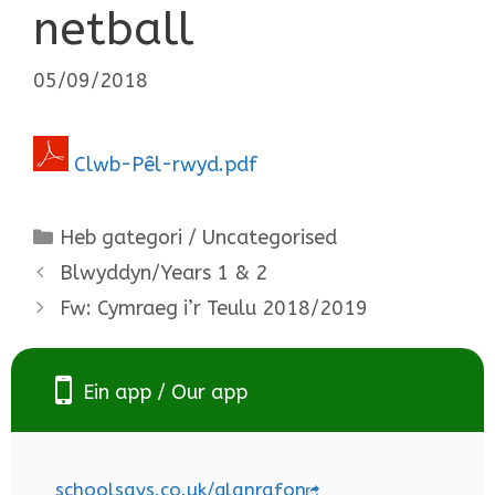
netball
05/09/2018
Clwb-Pêl-rwyd.pdf
Categories
Heb gategori / Uncategorised
Blwyddyn/Years 1 & 2
Fw: Cymraeg i’r Teulu 2018/2019
Ein app / Our app
schoolsays.co.uk/glanrafon