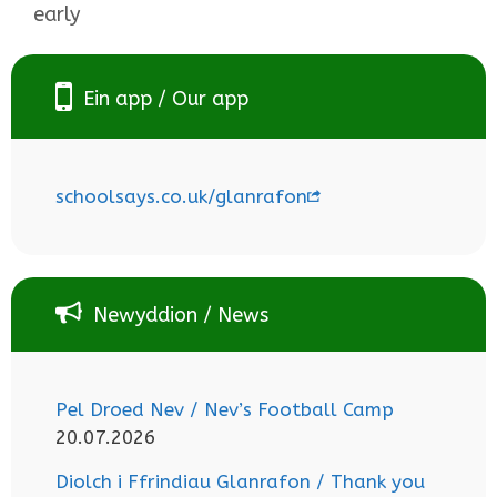
early
Ein app / Our app
schoolsays.co.uk/glanrafon
Newyddion / News
Pel Droed Nev / Nev’s Football Camp
20.07.2026
Diolch i Ffrindiau Glanrafon / Thank you