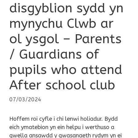
disgyblion sydd yn
mynychu Clwb ar
ol ysgol – Parents
/ Guardians of
pupils who attend
After school club
07/03/2024
Hoffem roi cyfle i chi lenwi holiadur. Bydd
eich ymatebion yn ein helpu i werthuso a
gwella ansawdd y gwasanaeth rydym yn ei