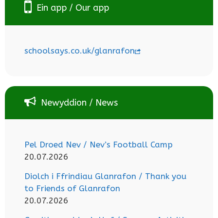
Ein app / Our app
schoolsays.co.uk/glanrafon
Newyddion / News
Pel Droed Nev / Nev’s Football Camp
20.07.2026
Diolch i Ffrindiau Glanrafon / Thank you
to Friends of Glanrafon
20.07.2026