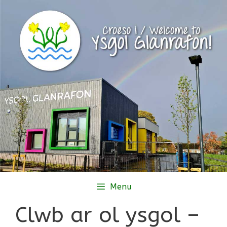
Skip
to
content
Menu
Clwb ar ol ysgol –