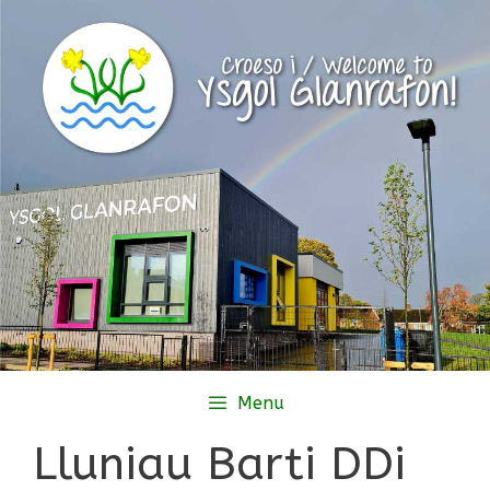
Skip
to
content
Menu
Lluniau Barti DDi