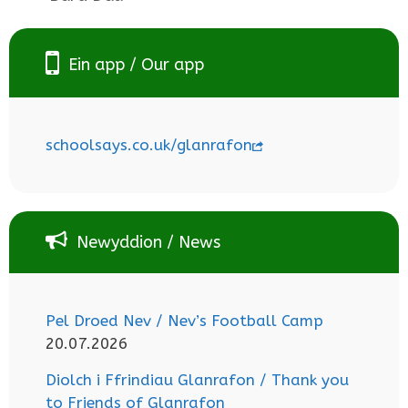
Ein app / Our app
schoolsays.co.uk/glanrafon
Newyddion / News
Pel Droed Nev / Nev’s Football Camp
20.07.2026
Diolch i Ffrindiau Glanrafon / Thank you
to Friends of Glanrafon