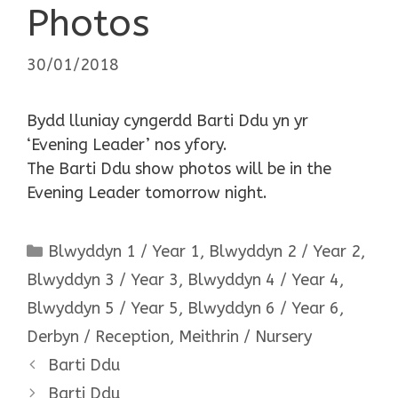
Photos
30/01/2018
Bydd lluniay cyngerdd Barti Ddu yn yr
‘Evening Leader’ nos yfory.
The Barti Ddu show photos will be in the
Evening Leader tomorrow night.
Categories
Blwyddyn 1 / Year 1
,
Blwyddyn 2 / Year 2
,
Blwyddyn 3 / Year 3
,
Blwyddyn 4 / Year 4
,
Blwyddyn 5 / Year 5
,
Blwyddyn 6 / Year 6
,
Derbyn / Reception
,
Meithrin / Nursery
Barti Ddu
Barti Ddu