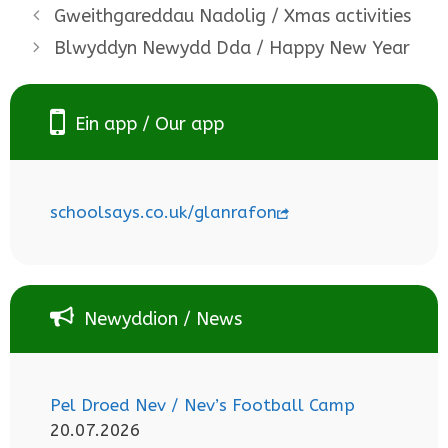
Gweithgareddau Nadolig / Xmas activities
Blwyddyn Newydd Dda / Happy New Year
Ein app / Our app
schoolsays.co.uk/glanrafon
Newyddion / News
Pel Droed Nev / Nev’s Football Camp
20.07.2026