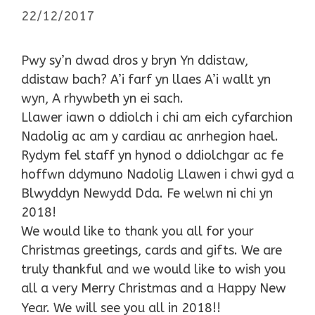
22/12/2017
Pwy sy’n dwad dros y bryn Yn ddistaw,
ddistaw bach? A’i farf yn llaes A’i wallt yn
wyn, A rhywbeth yn ei sach.
Llawer iawn o ddiolch i chi am eich cyfarchion
Nadolig ac am y cardiau ac anrhegion hael.
Rydym fel staff yn hynod o ddiolchgar ac fe
hoffwn ddymuno Nadolig Llawen i chwi gyd a
Blwyddyn Newydd Dda. Fe welwn ni chi yn
2018!
We would like to thank you all for your
Christmas greetings, cards and gifts. We are
truly thankful and we would like to wish you
all a very Merry Christmas and a Happy New
Year. We will see you all in 2018!!