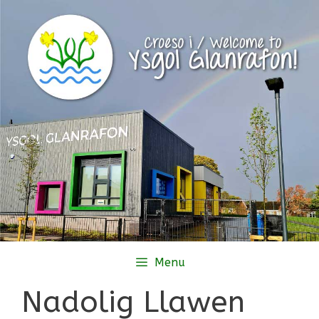
Skip
to
content
Menu
Nadolig Llawen